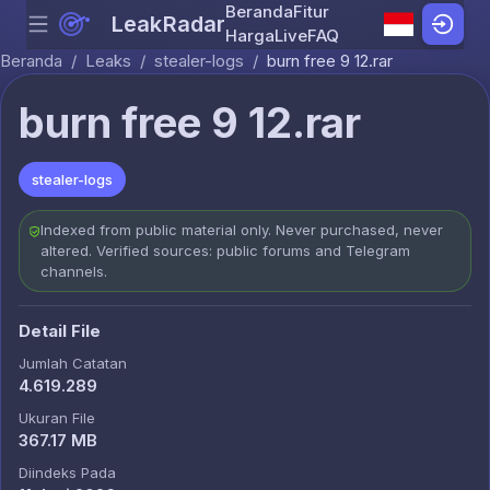
Beranda
Fitur
LeakRadar
Menu
Skip to content
Harga
Live
FAQ
Beranda
/
Leaks
/
stealer-logs
/
burn free 9 12.rar
burn free 9 12.rar
stealer-logs
Indexed from public material only. Never purchased, never
altered. Verified sources: public forums and Telegram
channels.
Detail File
Jumlah Catatan
4.619.289
Ukuran File
367.17 MB
Diindeks Pada