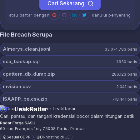
Cari Sekarang
atau daftar dengan
· dahului penyerang
File Breach Serupa
Almerys_clean.jsonl
33.074.783
baris
sca_backup.sql
1.930
baris
cpattern_db_dump.zip
286.123
baris
mvision.csv
2.041
baris
ISAAPP_be.csv.zip
718.441
baris
LeakRadar
Cari, pantau, dan tangani kredensial bocor dalam hitungan detik.
Radar Forge SASU
60 rue François 1er, 75008 Paris, Prancis
Sesuai GDPR
Di-hosting di UE