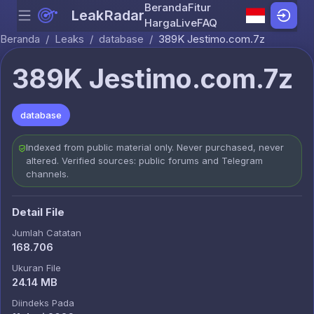
Beranda
Fitur
LeakRadar
Menu
Skip to content
Harga
Live
FAQ
Beranda
/
Leaks
/
database
/
389K Jestimo.com.7z
389K Jestimo.com.7z
database
Indexed from public material only. Never purchased, never
altered. Verified sources: public forums and Telegram
channels.
Detail File
Jumlah Catatan
168.706
Ukuran File
24.14 MB
Diindeks Pada