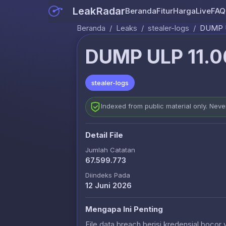
LeakRadar
Beranda
Fitur
Harga
Live
FAQ
Beranda
/
Leaks
/
stealer-logs
/
DUMP U
DUMP ULP 11.0
stealer-logs
Indexed from public material only. Nev
Detail File
Jumlah Catatan
67.599.773
Diindeks Pada
12 Juni 2026
Mengapa Ini Penting
File data breach berisi kredensial bocor