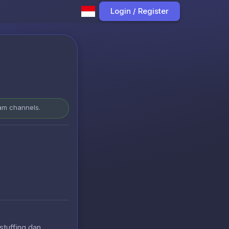
Login / Register
ram channels.
stuffing dan