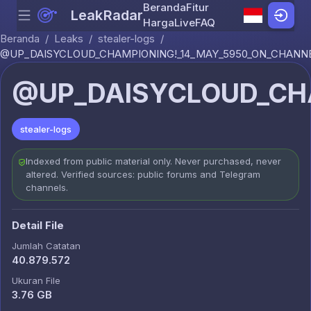
Beranda
Fitur
LeakRadar
Menu
Skip to content
Harga
Live
FAQ
Beranda
/
Leaks
/
stealer-logs
/
@UP_DAISYCLOUD_CHAMPIONING!_14_MAY_5950_ON_CHANNE
@UP_DAISYCLOUD_CHA
stealer-logs
Indexed from public material only. Never purchased, never
altered. Verified sources: public forums and Telegram
channels.
Detail File
Jumlah Catatan
40.879.572
Ukuran File
3.76 GB