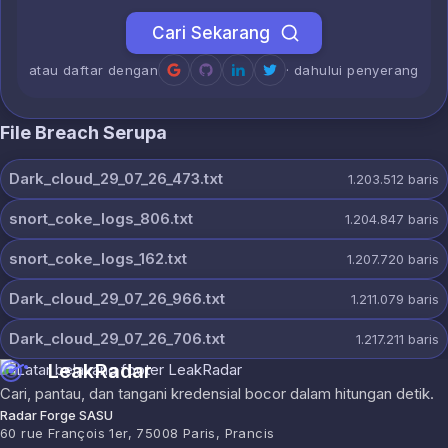
Cari Sekarang
atau daftar dengan
· dahului penyerang
File Breach Serupa
Dark_cloud_29_07_26_473.txt
1.203.512
baris
snort_coke_logs_806.txt
1.204.847
baris
snort_coke_logs_162.txt
1.207.720
baris
Dark_cloud_29_07_26_966.txt
1.211.079
baris
Dark_cloud_29_07_26_706.txt
1.217.211
baris
LeakRadar
Cari, pantau, dan tangani kredensial bocor dalam hitungan detik.
Radar Forge SASU
60 rue François 1er, 75008 Paris, Prancis