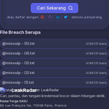
Cari Sekarang
atau daftar dengan
· dahului penyerang
File Breach Serupa
@misoulp - (5).txt
4.149.131
baris
@misoulp - (4).txt
4.149.131
baris
@misoulp - (3).txt
4.149.131
baris
@misoulp - (2).txt
4.149.131
baris
@misoulp - (1).txt
4.149.131
baris
LeakRadar
Cari, pantau, dan tangani kredensial bocor dalam hitungan detik.
Radar Forge SASU
60 rue François 1er, 75008 Paris, Prancis