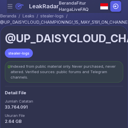
Beranda
Fitur
LeakRadar
Menu
Skip to content
Harga
Live
FAQ
Beranda
/
Leaks
/
stealer-logs
/
@UP_DAISYCLOUD_CHAMPIONING!_15_MAY_5191_ON_CHANNEL
@UP_DAISYCLOUD_CHA
stealer-logs
Indexed from public material only. Never purchased, never
altered. Verified sources: public forums and Telegram
channels.
Detail File
Jumlah Catatan
33.764.091
Ukuran File
2.64 GB