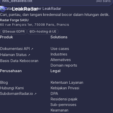
hits_detailed.txt
340
baris
LeakRadar
Cari, pantau, dan tangani kredensial bocor dalam hitungan detik.
Radar Forge SASU
60 rue François 1er, 75008 Paris, Prancis
Sesuai GDPR
Di-hosting di UE
Produk
Solutions
Dokumentasi API
Use cases
↗
Industries
Halaman Status
↗
Alternatives
Basis Data Kebocoran
Domain reports
Perusahaan
Legal
Blog
Ketentuan Layanan
Hubungi Kami
Kebijakan Privasi
SubdomainRadar.io
DPA
↗
Residensi pajak
Sub-pemroses
Keamanan