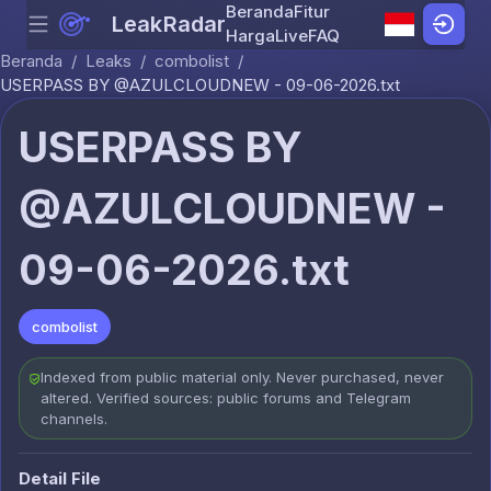
Beranda
Fitur
LeakRadar
Menu
Skip to content
Harga
Live
FAQ
Beranda
/
Leaks
/
combolist
/
USERPASS BY @AZULCLOUDNEW - 09-06-2026.txt
USERPASS BY
@AZULCLOUDNEW -
09-06-2026.txt
combolist
Indexed from public material only. Never purchased, never
altered. Verified sources: public forums and Telegram
channels.
Detail File