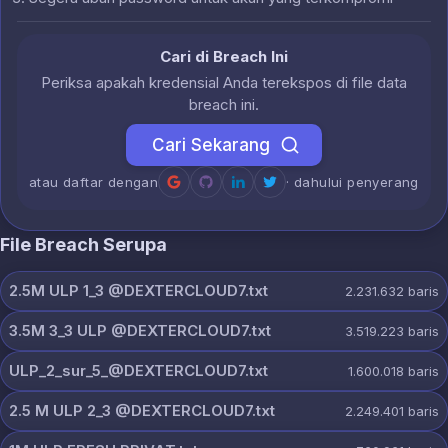
Cari di Breach Ini
Periksa apakah kredensial Anda terekspos di file data
breach ini.
Cari Sekarang
atau daftar dengan
· dahului penyerang
File Breach Serupa
2.5M ULP 1_3 @DEXTERCLOUD7.txt
2.231.632
baris
3.5M 3_3 ULP @DEXTERCLOUD7.txt
3.519.223
baris
ULP_2_sur_5_@DEXTERCLOUD7.txt
1.600.018
baris
2.5 M ULP 2_3 @DEXTERCLOUD7.txt
2.249.401
baris