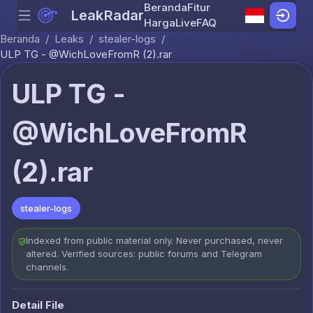
Beranda
Fitur
LeakRadar
Menu
Skip to content
Harga
Live
FAQ
Beranda
/
Leaks
/
stealer-logs
/
ULР ТG - @WichLoveFromR (2).rar
ULР ТG -
@WichLoveFromR
(2).rar
stealer-logs
Indexed from public material only. Never purchased, never
altered. Verified sources: public forums and Telegram
channels.
Detail File