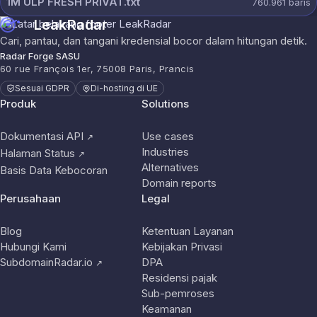
1M ULP FRESH PRIVAT.txt
760.961
baris
LeakRadar
Cari, pantau, dan tangani kredensial bocor dalam hitungan detik.
Radar Forge SASU
60 rue François 1er, 75008 Paris, Prancis
Sesuai GDPR
Di-hosting di UE
Produk
Solutions
Dokumentasi API
Use cases
↗
Industries
Halaman Status
↗
Alternatives
Basis Data Kebocoran
Domain reports
Perusahaan
Legal
Blog
Ketentuan Layanan
Hubungi Kami
Kebijakan Privasi
SubdomainRadar.io
DPA
↗
Residensi pajak
Sub-pemroses
Keamanan