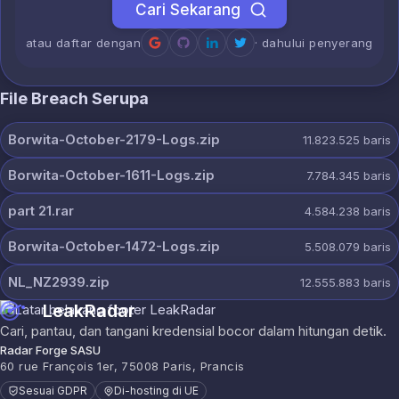
Cari Sekarang
atau daftar dengan
· dahului penyerang
File Breach Serupa
Borwita-October-2179-Logs.zip
11.823.525
baris
Borwita-October-1611-Logs.zip
7.784.345
baris
part 21.rar
4.584.238
baris
Borwita-October-1472-Logs.zip
5.508.079
baris
NL_NZ2939.zip
12.555.883
baris
LeakRadar
Cari, pantau, dan tangani kredensial bocor dalam hitungan detik.
Radar Forge SASU
60 rue François 1er, 75008 Paris, Prancis
Sesuai GDPR
Di-hosting di UE