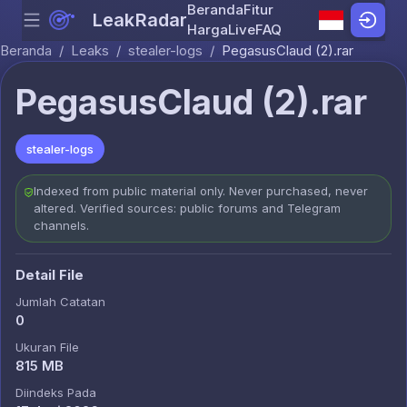
Beranda
Fitur
LeakRadar
Menu
Skip to content
Harga
Live
FAQ
Beranda
/
Leaks
/
stealer-logs
/
PegasusClaud (2).rar
PegasusClaud (2).rar
stealer-logs
Indexed from public material only. Never purchased, never
altered. Verified sources: public forums and Telegram
channels.
Detail File
Jumlah Catatan
0
Ukuran File
815 MB
Diindeks Pada