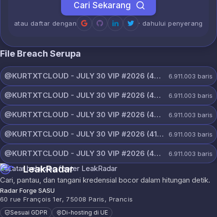
Cari Sekarang
atau daftar dengan
· dahului penyerang
File Breach Serupa
@KURTXTCLOUD - JULY 30 VIP #2026 (44).txt
6.911.003
baris
@KURTXTCLOUD - JULY 30 VIP #2026 (43).txt
6.911.003
baris
@KURTXTCLOUD - JULY 30 VIP #2026 (42).txt
6.911.003
baris
@KURTXTCLOUD - JULY 30 VIP #2026 (41).txt
6.911.003
baris
@KURTXTCLOUD - JULY 30 VIP #2026 (40).txt
6.911.003
baris
LeakRadar
Cari, pantau, dan tangani kredensial bocor dalam hitungan detik.
Radar Forge SASU
60 rue François 1er, 75008 Paris, Prancis
Sesuai GDPR
Di-hosting di UE