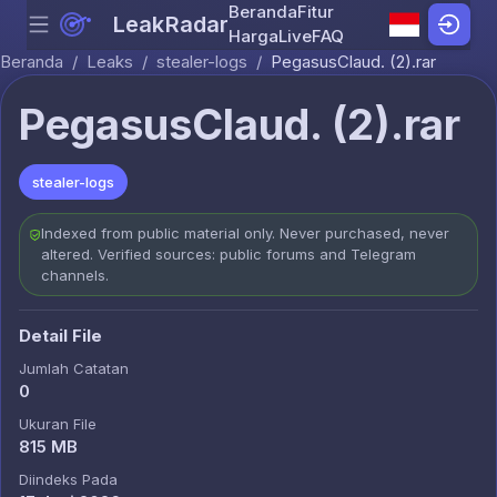
Beranda
Fitur
LeakRadar
Menu
Skip to content
Harga
Live
FAQ
Beranda
/
Leaks
/
stealer-logs
/
PegasusClaud. (2).rar
PegasusClaud. (2).rar
stealer-logs
Indexed from public material only. Never purchased, never
altered. Verified sources: public forums and Telegram
channels.
Detail File
Jumlah Catatan
0
Ukuran File
815 MB
Diindeks Pada