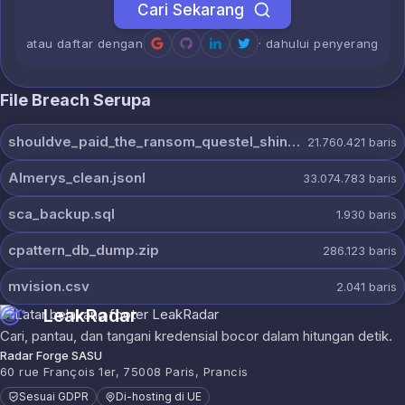
Cari Sekarang
atau daftar dengan
· dahului penyerang
File Breach Serupa
shouldve_paid_the_ransom_questel_shinyhunters.7z
21.760.421
baris
Almerys_clean.jsonl
33.074.783
baris
sca_backup.sql
1.930
baris
cpattern_db_dump.zip
286.123
baris
mvision.csv
2.041
baris
LeakRadar
Cari, pantau, dan tangani kredensial bocor dalam hitungan detik.
Radar Forge SASU
60 rue François 1er, 75008 Paris, Prancis
Sesuai GDPR
Di-hosting di UE