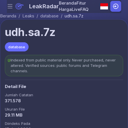
Beranda
Fitur
LeakRadar
Menu
Skip to content
Harga
Live
FAQ
Beranda
/
Leaks
/
database
/
udh.sa.7z
udh.sa.7z
database
Indexed from public material only. Never purchased, never
altered. Verified sources: public forums and Telegram
channels.
Detail File
Jumlah Catatan
371.578
Ukuran File
29.11 MB
Diindeks Pada