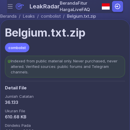
Beranda
Fitur
LeakRadar
Menu
Skip to content
Harga
Live
FAQ
Beranda
/
Leaks
/
combolist
/
Belgium.txt.zip
Belgium.txt.zip
combolist
Indexed from public material only. Never purchased, never
altered. Verified sources: public forums and Telegram
channels.
Detail File
Jumlah Catatan
36.133
Ukuran File
610.68 KB
Diindeks Pada