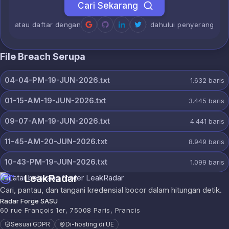
Cari Sekarang
atau daftar dengan
· dahului penyerang
File Breach Serupa
04-04-PM-19-JUN-2026.txt
1.632
baris
01-15-AM-19-JUN-2026.txt
3.445
baris
09-07-AM-19-JUN-2026.txt
4.441
baris
11-45-AM-20-JUN-2026.txt
8.949
baris
10-43-PM-19-JUN-2026.txt
1.099
baris
LeakRadar
Cari, pantau, dan tangani kredensial bocor dalam hitungan detik.
Radar Forge SASU
60 rue François 1er, 75008 Paris, Prancis
Sesuai GDPR
Di-hosting di UE