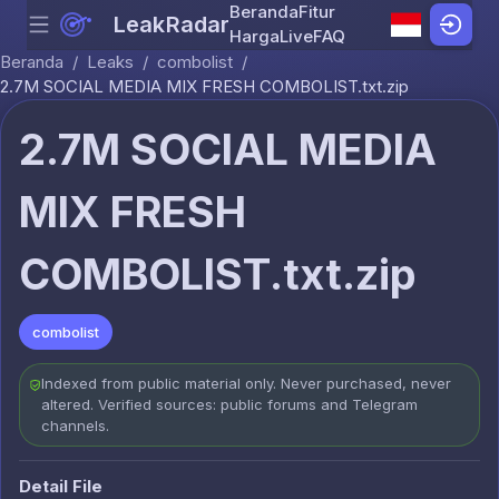
Beranda
Fitur
LeakRadar
Menu
Skip to content
Harga
Live
FAQ
Beranda
/
Leaks
/
combolist
/
2.7M SOCIAL MEDIA MIX FRESH COMBOLIST.txt.zip
2.7M SOCIAL MEDIA
MIX FRESH
COMBOLIST.txt.zip
combolist
Indexed from public material only. Never purchased, never
altered. Verified sources: public forums and Telegram
channels.
Detail File