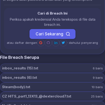
Cari di Breach Ini
Periksa apakah kredensial Anda terekspos di file data
breach ini.
Cari Sekarang
atau daftar dengan
· dahului penyerang
File Breach Serupa
inbox_results (15).txt
6
baris
inbox_results (6).txt
9
baris
Steam(body).txt
10
baris
CZ HITS_part1_13X13_@dextercloud7.txt
25
baris