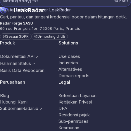
Netflix(body).txt
14
baris
LeakRadar
Cari, pantau, dan tangani kredensial bocor dalam hitungan detik.
Radar Forge SASU
60 rue François 1er, 75008 Paris, Prancis
Sesuai GDPR
Di-hosting di UE
Produk
Solutions
Dokumentasi API
Use cases
↗
Industries
Halaman Status
↗
Alternatives
Basis Data Kebocoran
Domain reports
Perusahaan
Legal
Blog
Ketentuan Layanan
Hubungi Kami
Kebijakan Privasi
SubdomainRadar.io
DPA
↗
Residensi pajak
Sub-pemroses
Keamanan