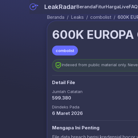
LeakRadar
Beranda
Fitur
Harga
Live
FAQ
Beranda
/
Leaks
/
combolist
/
600K EUR
600K EUROPA 
combolist
Indexed from public material only. Nev
Detail File
Jumlah Catatan
599.380
Diindeks Pada
6 Maret 2026
Mengapa Ini Penting
File data breach berisi kredensial bocor