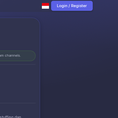
Login / Register
ram channels.
stuffing dan