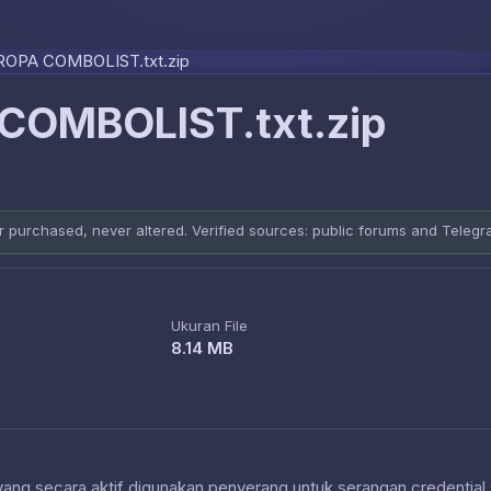
Skip to content
OPA COMBOLIST.txt.zip
COMBOLIST.txt.zip
er purchased, never altered. Verified sources: public forums and Teleg
Ukuran File
8.14 MB
 yang secara aktif digunakan penyerang untuk serangan credential 