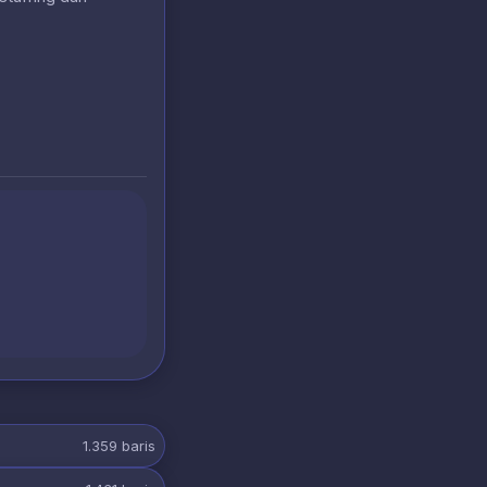
1.359
baris