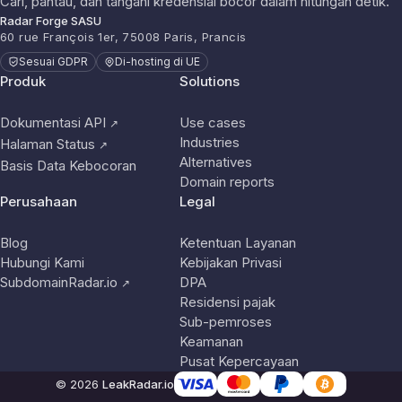
Cari, pantau, dan tangani kredensial bocor dalam hitungan detik.
Radar Forge SASU
60 rue François 1er, 75008 Paris, Prancis
Sesuai GDPR
Di-hosting di UE
Produk
Solutions
Dokumentasi API
Use cases
↗
Industries
Halaman Status
↗
Alternatives
Basis Data Kebocoran
Domain reports
Perusahaan
Legal
Blog
Ketentuan Layanan
Hubungi Kami
Kebijakan Privasi
SubdomainRadar.io
DPA
↗
Residensi pajak
Sub-pemroses
Keamanan
Pusat Kepercayaan
© 2026
LeakRadar.io