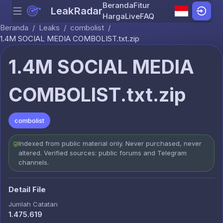
Beranda
Fitur
LeakRadar
Menu
Skip to content
Harga
Live
FAQ
Beranda
/
Leaks
/
combolist
/
1.4M SOCIAL MEDIA COMBOLIST.txt.zip
1.4M SOCIAL MEDIA
COMBOLIST.txt.zip
combolist
Indexed from public material only. Never purchased, never
altered. Verified sources: public forums and Telegram
channels.
Detail File
Jumlah Catatan
1.475.619