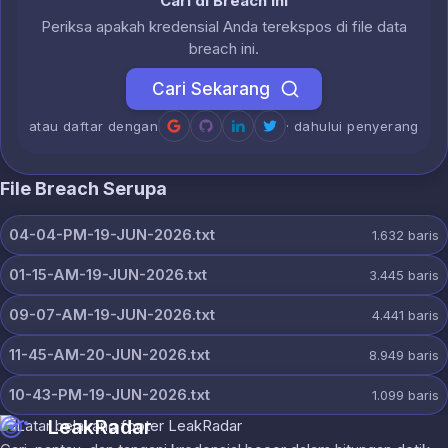
Cari di Breach Ini
Periksa apakah kredensial Anda terekspos di file data
breach ini.
Cari Sekarang
atau daftar dengan
· dahului penyerang
File Breach Serupa
04-04-PM-19-JUN-2026.txt
1.632
baris
01-15-AM-19-JUN-2026.txt
3.445
baris
09-07-AM-19-JUN-2026.txt
4.441
baris
11-45-AM-20-JUN-2026.txt
8.949
baris
10-43-PM-19-JUN-2026.txt
1.099
baris
LeakRadar