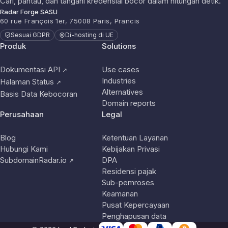
Cari, pantau, dan tangani kredensial bocor dalam hitungan detik.
Radar Forge SASU
60 rue François 1er, 75008 Paris, Prancis
Sesuai GDPR
Di-hosting di UE
Produk
Solutions
Dokumentasi API
Use cases
↗
Industries
Halaman Status
↗
Alternatives
Basis Data Kebocoran
Domain reports
Perusahaan
Legal
Blog
Ketentuan Layanan
Hubungi Kami
Kebijakan Privasi
SubdomainRadar.io
DPA
↗
Residensi pajak
Sub-pemroses
Keamanan
Pusat Kepercayaan
Penghapusan data