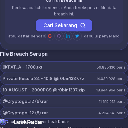
Cari di Breach Ini
Periksa apakah kredensial Anda terekspos di file data
breach ini.
Cari Sekarang
atau daftar dengan
· dahului penyerang
File Breach Serupa
@TXT_A - 1788.txt
56.835.130
baris
Private Russia 34 - 10.8 @r0bin1337.7z
14.039.928
baris
10 AUGUST - 2000PCS @r0bin1337.zip
18.844.964
baris
@CryptogoL12 (6).rar
11.619.912
baris
@CryptogoL12 (8).rar
4.234.541
baris
LeakRadar