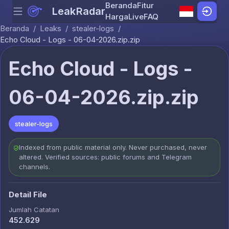
Beranda
Fitur
LeakRadar
Menu
Skip to content
Harga
Live
FAQ
Beranda
/
Leaks
/
stealer-logs
/
Echo Cloud - Logs - 06-04-2026.zip.zip
Echo Cloud - Logs -
06-04-2026.zip.zip
stealer-logs
Indexed from public material only. Never purchased, never
altered. Verified sources: public forums and Telegram
channels.
Detail File
Jumlah Catatan
452.629