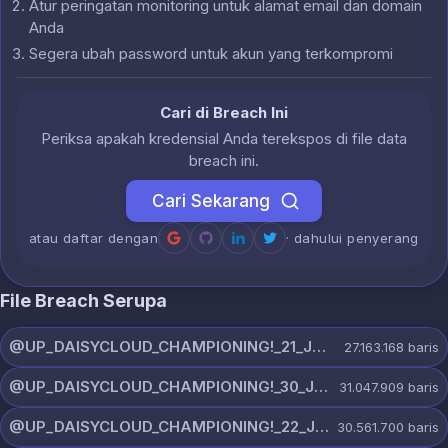
Atur peringatan monitoring untuk alamat email dan domain
Anda
Segera ubah password untuk akun yang terkompromi
Cari di Breach Ini
Periksa apakah kredensial Anda terekspos di file data
breach ini.
Cari Sekarang
atau daftar dengan
· dahului penyerang
File Breach Serupa
@UP_DAISYCLOUD_CHAMPIONING!_21_JULY_5150_ON_CHANNEL.rar
27.163.168
baris
@UP_DAISYCLOUD_CHAMPIONING!_30_JULY_5378_ON_CHANNEL.rar
31.047.909
baris
@UP_DAISYCLOUD_CHAMPIONING!_22_JULY_5828_ON_CHANNEL.rar
30.561.700
baris