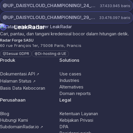
@UP_DAISYCLOUD_CHAMPIONING!_24_JULY_5440_ON_CHANNEL.rar
37.433.945
baris
@UP_DAISYCLOUD_CHAMPIONING!_29_JULY_5829_ON_CHANNEL.rar
33.476.097
baris
LeakRadar
Cari, pantau, dan tangani kredensial bocor dalam hitungan detik.
Radar Forge SASU
60 rue François 1er, 75008 Paris, Prancis
Sesuai GDPR
Di-hosting di UE
Produk
Solutions
Dokumentasi API
Use cases
↗
Industries
Halaman Status
↗
Alternatives
Basis Data Kebocoran
Domain reports
Perusahaan
Legal
Blog
Ketentuan Layanan
Hubungi Kami
Kebijakan Privasi
SubdomainRadar.io
DPA
↗