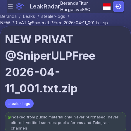
Beranda
Fitur
LeakRadar
Menu
Skip to content
Harga
Live
FAQ
Beranda
/
Leaks
/
stealer-logs
/
NEW PRIVAT @SniperULPFree 2026-04-11_001.txt.zip
NEW PRIVAT
@SniperULPFree
2026-04-
11_001.txt.zip
stealer-logs
Indexed from public material only. Never purchased, never
altered. Verified sources: public forums and Telegram
channels.