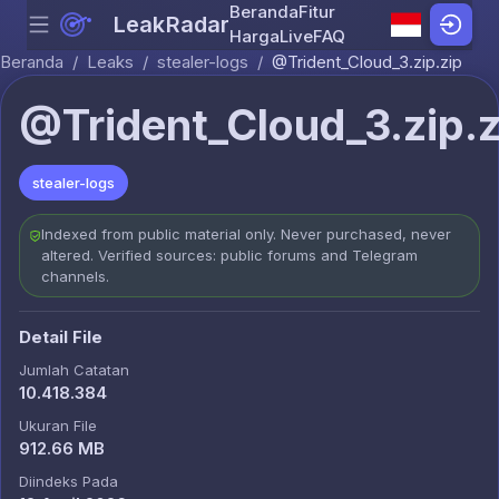
Beranda
Fitur
LeakRadar
Menu
Skip to content
Harga
Live
FAQ
Beranda
/
Leaks
/
stealer-logs
/
@Trident_Cloud_3.zip.zip
@Trident_Cloud_3.zip.z
stealer-logs
Indexed from public material only. Never purchased, never
altered. Verified sources: public forums and Telegram
channels.
Detail File
Jumlah Catatan
10.418.384
Ukuran File
912.66 MB
Diindeks Pada