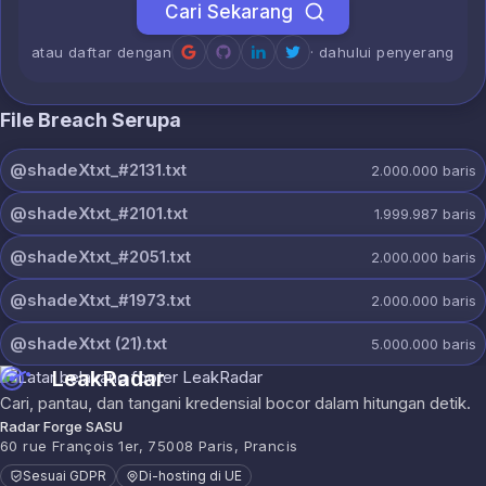
Cari Sekarang
atau daftar dengan
· dahului penyerang
File Breach Serupa
@shadeXtxt_#2131.txt
2.000.000
baris
@shadeXtxt_#2101.txt
1.999.987
baris
@shadeXtxt_#2051.txt
2.000.000
baris
@shadeXtxt_#1973.txt
2.000.000
baris
@shadeXtxt (21).txt
5.000.000
baris
LeakRadar
Cari, pantau, dan tangani kredensial bocor dalam hitungan detik.
Radar Forge SASU
60 rue François 1er, 75008 Paris, Prancis
Sesuai GDPR
Di-hosting di UE