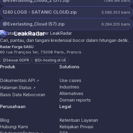
@Everlasting_Cloud_2 (57).zip
7.086.186
baris
1240 LOGS - SATANIC CLOUD.zip
5.586.353
baris
@Everlasting_Cloud (57).zip
6.284.205
baris
LeakRadar
Cari, pantau, dan tangani kredensial bocor dalam hitungan detik.
Radar Forge SASU
60 rue François 1er, 75008 Paris, Prancis
Sesuai GDPR
Di-hosting di UE
Produk
Solutions
Dokumentasi API
Use cases
↗
Industries
Halaman Status
↗
Alternatives
Basis Data Kebocoran
Domain reports
Perusahaan
Legal
Blog
Ketentuan Layanan
Hubungi Kami
Kebijakan Privasi