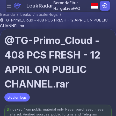
Beranda
Fitur
LeakRadar
Menu
Skip to content
Harga
Live
FAQ
Beranda
/
Leaks
/
stealer-logs
/
@TG-Primo_Cloud - 408 PCS FRESH - 12 APRIL ON PUBLIC
CHANNEL.rar
@TG-Primo_Cloud -
408 PCS FRESH - 12
APRIL ON PUBLIC
CHANNEL.rar
stealer-logs
Indexed from public material only. Never purchased, never
altered. Verified sources: public forums and Telegram