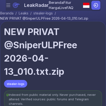
Beranda
Fitur
LeakRadar
Menu
Skip to content
Harga
Live
FAQ
Beranda
/
Leaks
/
stealer-logs
/
NEW PRIVAT @SniperULPFree 2026-04-13_010.txt.zip
NEW PRIVAT
@SniperULPFree
2026-04-
13_010.txt.zip
stealer-logs
Indexed from public material only. Never purchased, never
altered. Verified sources: public forums and Telegram
channels.