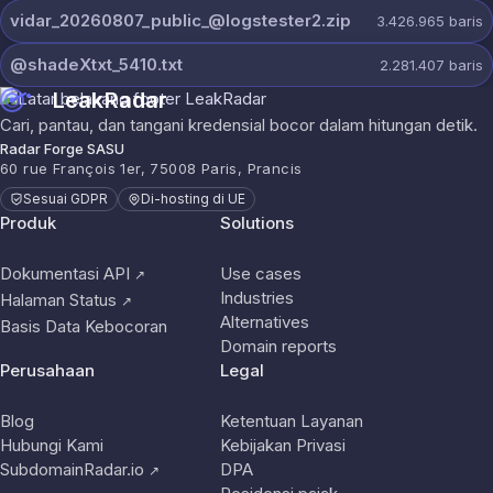
vidar_20260807_public_@logstester2.zip
3.426.965
baris
@shadeXtxt_5410.txt
2.281.407
baris
LeakRadar
Cari, pantau, dan tangani kredensial bocor dalam hitungan detik.
Radar Forge SASU
60 rue François 1er, 75008 Paris, Prancis
Sesuai GDPR
Di-hosting di UE
Produk
Solutions
Dokumentasi API
Use cases
↗
Industries
Halaman Status
↗
Alternatives
Basis Data Kebocoran
Domain reports
Perusahaan
Legal
Blog
Ketentuan Layanan
Hubungi Kami
Kebijakan Privasi
SubdomainRadar.io
DPA
↗