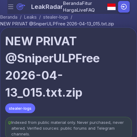
Beranda
Fitur
LeakRadar
Menu
Skip to content
Harga
Live
FAQ
Beranda
/
Leaks
/
stealer-logs
/
NEW PRIVAT @SniperULPFree 2026-04-13_015.txt.zip
NEW PRIVAT
@SniperULPFree
2026-04-
13_015.txt.zip
stealer-logs
Indexed from public material only. Never purchased, never
altered. Verified sources: public forums and Telegram
channels.