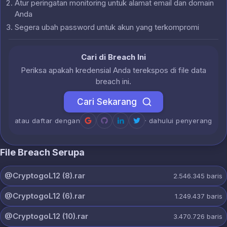
Atur peringatan monitoring untuk alamat email dan domain
Anda
Segera ubah password untuk akun yang terkompromi
Cari di Breach Ini
Periksa apakah kredensial Anda terekspos di file data
breach ini.
Cari Sekarang
atau daftar dengan
· dahului penyerang
File Breach Serupa
@CryptogoL12 (8).rar
2.546.345
baris
@CryptogoL12 (6).rar
1.249.437
baris
@CryptogoL12 (10).rar
3.470.726
baris