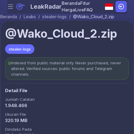
Beranda
Fitur
LeakRadar
Menu
Skip to content
Harga
Live
FAQ
Beranda
/
Leaks
/
stealer-logs
/
@Wako_Cloud_2.zip
@Wako_Cloud_2.zip
stealer-logs
Indexed from public material only. Never purchased, never
altered. Verified sources: public forums and Telegram
channels.
Detail File
Jumlah Catatan
1.948.466
Ukuran File
320.19 MB
Diindeks Pada