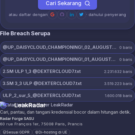
Cari Sekarang
atau daftar dengan
· dahului penyerang
File Breach Serupa
@UP_DAISYCLOUD_CHAMPIONING!_02_AUGUST_5871_ON_CHANNEL.rar
0
baris
@UP_DAISYCLOUD_CHAMPIONING!_01_AUGUST_5502_ON_CHANNEL.rar
0
baris
2.5M ULP 1_3 @DEXTERCLOUD7.txt
2.231.632
baris
3.5M 3_3 ULP @DEXTERCLOUD7.txt
3.519.223
baris
ULP_2_sur_5_@DEXTERCLOUD7.txt
1.600.018
baris
LeakRadar
Cari, pantau, dan tangani kredensial bocor dalam hitungan detik.
Radar Forge SASU
60 rue François 1er, 75008 Paris, Prancis
Sesuai GDPR
Di-hosting di UE