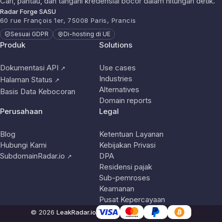
Cari, pantau, dan tangani kredensial bocor dalam hitungan detik.
Radar Forge SASU
60 rue François 1er, 75008 Paris, Prancis
Sesuai GDPR
Di-hosting di UE
Produk
Solutions
Dokumentasi API
Use cases
↗
Industries
Halaman Status
↗
Alternatives
Basis Data Kebocoran
Domain reports
Perusahaan
Legal
Blog
Ketentuan Layanan
Hubungi Kami
Kebijakan Privasi
SubdomainRadar.io
DPA
↗
Residensi pajak
Sub-pemroses
Keamanan
Pusat Kepercayaan
© 2026
LeakRadar.io