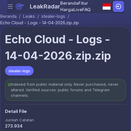
Beranda
Fitur
LeakRadar
Menu
Skip to content
Harga
Live
FAQ
Beranda
/
Leaks
/
stealer-logs
/
Echo Cloud - Logs - 14-04-2026.zip.zip
Echo Cloud - Logs -
14-04-2026.zip.zip
stealer-logs
Indexed from public material only. Never purchased, never
altered. Verified sources: public forums and Telegram
channels.
Detail File
Jumlah Catatan
273.934