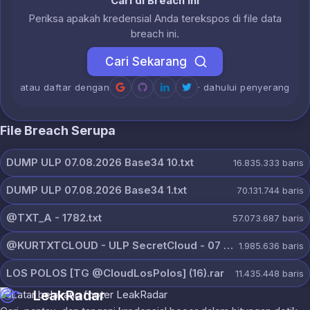
Cari di Breach Ini
Periksa apakah kredensial Anda terekspos di file data
breach ini.
Cari Sekarang
atau daftar dengan
· dahului penyerang
File Breach Serupa
DUMP ULP 07.08.2026 Base34 10.txt
16.835.333
baris
DUMP ULP 07.08.2026 Base34 1.txt
70.131.744
baris
@TXT_A - 1782.txt
57.073.687
baris
@KURTXTCLOUD - ULP SecretCloud - 07 August 2026.txt
1.985.636
baris
LOS POLOS [TG @CloudLosPolos] (16).rar
11.435.448
baris
LeakRadar