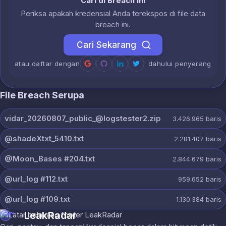
Cari di Breach Ini
Periksa apakah kredensial Anda terekspos di file data
breach ini.
Cari Sekarang
atau daftar dengan
· dahului penyerang
File Breach Serupa
vidar_20260807_public_@logstester2.zip
3.426.965
baris
@shadeXtxt_5410.txt
2.281.407
baris
@Moon_Bases #204.txt
2.844.679
baris
@url_log #112.txt
959.652
baris
@url_log #109.txt
1.130.384
baris
LeakRadar