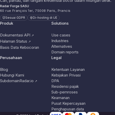
Cari, pantau, dan tangani kredensial bocor dalam hitungan detik.
Radar Forge SASU
60 rue François 1er, 75008 Paris, Prancis
Sesuai GDPR
Di-hosting di UE
Produk
Solutions
Dokumentasi API
Use cases
↗
Industries
Halaman Status
↗
Alternatives
Basis Data Kebocoran
Domain reports
Perusahaan
Legal
Blog
Ketentuan Layanan
Hubungi Kami
Kebijakan Privasi
SubdomainRadar.io
DPA
↗
Residensi pajak
Sub-pemroses
Keamanan
Pusat Kepercayaan
Penghapusan data