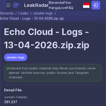
Beranda
Fitur
LeakRadar
Menu
Skip to content
Harga
Live
FAQ
Beranda
/
Leaks
/
stealer-logs
/
Echo Cloud - Logs - 13-04-2026.zip.zip
Echo Cloud - Logs -
13-04-2026.zip.zip
stealer-logs
Indexed from public material only. Never purchased, never
altered. Verified sources: public forums and Telegram
channels.
Detail File
Jumlah Catatan
281.237