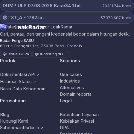
DUMP ULP 07.08.2026 Base34 1.txt
70.131.744
baris
@TXT_A - 1782.txt
57.073.687
baris
LeakRadar
Cari, pantau, dan tangani kredensial bocor dalam hitungan detik.
Radar Forge SASU
60 rue François 1er, 75008 Paris, Prancis
Sesuai GDPR
Di-hosting di UE
Produk
Solutions
Dokumentasi API
Use cases
↗
Industries
Halaman Status
↗
Alternatives
Basis Data Kebocoran
Domain reports
Perusahaan
Legal
Blog
Ketentuan Layanan
Hubungi Kami
Kebijakan Privasi
SubdomainRadar.io
DPA
↗