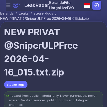
Beranda
Fitur
LeakRadar
Menu
Skip to content
Harga
Live
FAQ
Beranda
/
Leaks
/
stealer-logs
/
NEW PRIVAT @SniperULPFree 2026-04-16_015.txt.zip
NEW PRIVAT
@SniperULPFree
2026-04-
16_015.txt.zip
stealer-logs
Indexed from public material only. Never purchased, never
altered. Verified sources: public forums and Telegram
channels.