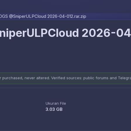
Skip to content
GS @SniperULPCloud 2026-04-012.rar.zip
iperULPCloud 2026-04
er purchased, never altered. Verified sources: public forums and Teleg
Ukuran File
3.03 GB