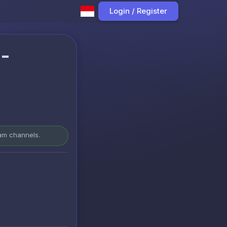
Login / Register
-
ram channels.