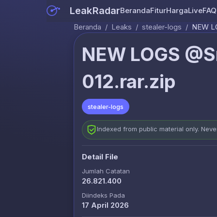
LeakRadar
Beranda
Fitur
Harga
Live
FAQ
Beranda
/
Leaks
/
stealer-logs
/
NEW LO
NEW LOGS @Sn
012.rar.zip
stealer-logs
Indexed from public material only. Nev
Detail File
Jumlah Catatan
26.821.400
Diindeks Pada
17 April 2026