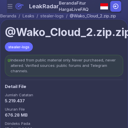
Beranda
Fitur
LeakRadar
Menu
Skip to content
Harga
Live
FAQ
Beranda
/
Leaks
/
stealer-logs
/
@Wako_Cloud_2.zip.zip
@Wako_Cloud_2.zip.zi
stealer-logs
Indexed from public material only. Never purchased, never
altered. Verified sources: public forums and Telegram
channels.
Detail File
Jumlah Catatan
5.219.437
Ukuran File
676.28 MB
Diindeks Pada