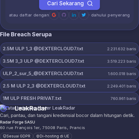
Cari Sekarang
atau daftar dengan
· dahului penyerang
File Breach Serupa
2.5M ULP 1_3 @DEXTERCLOUD7.txt
2.231.632
baris
3.5M 3_3 ULP @DEXTERCLOUD7.txt
3.519.223
baris
ULP_2_sur_5_@DEXTERCLOUD7.txt
1.600.018
baris
2.5 M ULP 2_3 @DEXTERCLOUD7.txt
2.249.401
baris
1M ULP FRESH PRIVAT.txt
760.961
baris
LeakRadar
Cari, pantau, dan tangani kredensial bocor dalam hitungan detik.
Radar Forge SASU
60 rue François 1er, 75008 Paris, Prancis
Sesuai GDPR
Di-hosting di UE