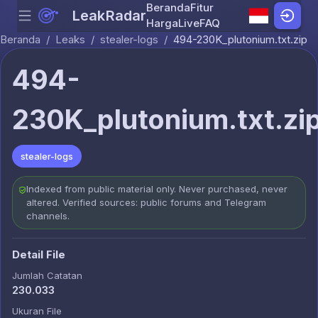
Beranda
Fitur
LeakRadar
Menu
Skip to content
Harga
Live
FAQ
Beranda
/
Leaks
/
stealer-logs
/
494-230K_plutonium.txt.zip
494-
230K_plutonium.txt.zi
stealer-logs
Indexed from public material only. Never purchased, never
altered. Verified sources: public forums and Telegram
channels.
Detail File
Jumlah Catatan
230.033
Ukuran File