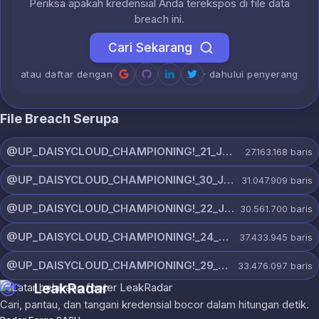
Periksa apakah kredensial Anda terekspos di file data
breach ini.
Cari Sekarang
atau daftar dengan
· dahului penyerang
File Breach Serupa
@UP_DAISYCLOUD_CHAMPIONING!_21_JULY_5150_ON_CHANNEL.rar
27.163.168
baris
@UP_DAISYCLOUD_CHAMPIONING!_30_JULY_5378_ON_CHANNEL.rar
31.047.909
baris
@UP_DAISYCLOUD_CHAMPIONING!_22_JULY_5828_ON_CHANNEL.rar
30.561.700
baris
@UP_DAISYCLOUD_CHAMPIONING!_24_JULY_5440_ON_CHANNEL.rar
37.433.945
baris
@UP_DAISYCLOUD_CHAMPIONING!_29_JULY_5829_ON_CHANNEL.rar
33.476.097
baris
LeakRadar
Cari, pantau, dan tangani kredensial bocor dalam hitungan detik.