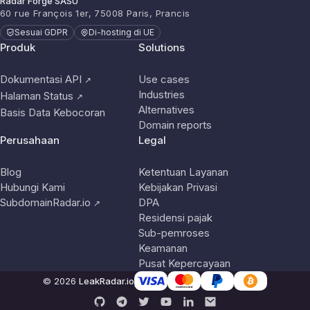
Radar Forge SASU
60 rue François 1er, 75008 Paris, Prancis
Sesuai GDPR
Di-hosting di UE
Produk
Solutions
Dokumentasi API
Use cases
↗
Industries
Halaman Status
↗
Alternatives
Basis Data Kebocoran
Domain reports
Perusahaan
Legal
Blog
Ketentuan Layanan
Hubungi Kami
Kebijakan Privasi
SubdomainRadar.io
DPA
↗
Residensi pajak
Sub-pemroses
Keamanan
Pusat Kepercayaan
© 2026
LeakRadar.io