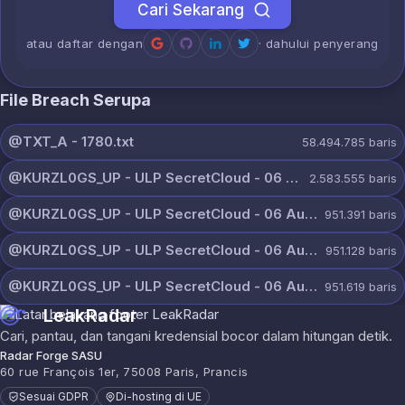
Cari Sekarang
atau daftar dengan
· dahului penyerang
File Breach Serupa
@TXT_A - 1780.txt
58.494.785
baris
@KURZL0GS_UP - ULP SecretCloud - 06 August 2026.txt
2.583.555
baris
@KURZL0GS_UP - ULP SecretCloud - 06 August 2026 (9).txt
951.391
baris
@KURZL0GS_UP - ULP SecretCloud - 06 August 2026 (8).txt
951.128
baris
@KURZL0GS_UP - ULP SecretCloud - 06 August 2026 (7).txt
951.619
baris
LeakRadar
Cari, pantau, dan tangani kredensial bocor dalam hitungan detik.
Radar Forge SASU
60 rue François 1er, 75008 Paris, Prancis
Sesuai GDPR
Di-hosting di UE