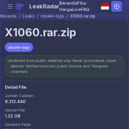
Beranda
Fitur
LeakRadar
Menu
Skip to content
Harga
Live
FAQ
Beranda
/
Leaks
/
stealer-logs
/
X1060.rar.zip
X1060.rar.zip
stealer-logs
Indexed from public material only. Never purchased, never
altered. Verified sources: public forums and Telegram
channels.
Detail File
Jumlah Catatan
8.212.440
Ukuran File
1.22 GB
Diindeks Pada