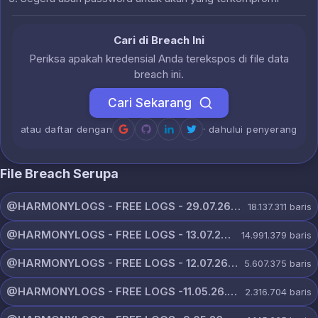
Cari di Breach Ini
Periksa apakah kredensial Anda terekspos di file data
breach ini.
Cari Sekarang
atau daftar dengan
· dahului penyerang
File Breach Serupa
@HARMONYLOGS - FREE LOGS - 29.07.26.zip
18.137.311
baris
@HARMONYLOGS - FREE LOGS - 13.07.26.zip
14.991.379
baris
@HARMONYLOGS - FREE LOGS - 12.07.26.zip
5.607.375
baris
@HARMONYLOGS - FREE LOGS -11.05.26.rar
2.316.704
baris