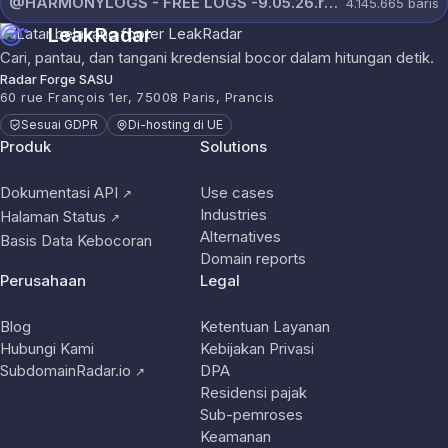
@HARMONYLOGS - FREE LOGS -9.05.26.rar
4.145.665
baris
LeakRadar
Cari, pantau, dan tangani kredensial bocor dalam hitungan detik.
Radar Forge SASU
60 rue François 1er, 75008 Paris, Prancis
Sesuai GDPR
Di-hosting di UE
Produk
Solutions
Dokumentasi API
Use cases
↗
Industries
Halaman Status
↗
Alternatives
Basis Data Kebocoran
Domain reports
Perusahaan
Legal
Blog
Ketentuan Layanan
Hubungi Kami
Kebijakan Privasi
SubdomainRadar.io
DPA
↗
Residensi pajak
Sub-pemroses
Keamanan