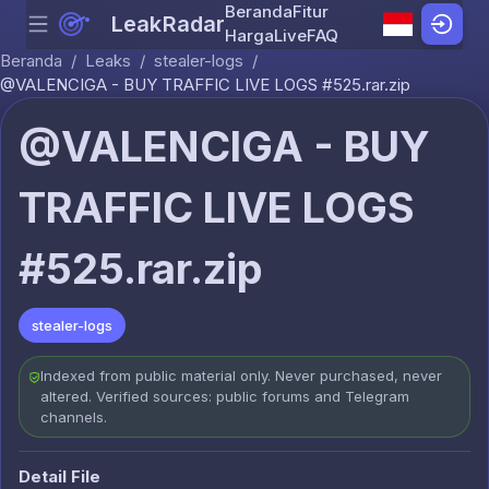
Beranda
Fitur
LeakRadar
Menu
Skip to content
Harga
Live
FAQ
Beranda
/
Leaks
/
stealer-logs
/
@VALENCIGA - BUY TRAFFIC LIVE LOGS #525.rar.zip
@VALENCIGA - BUY
TRAFFIC LIVE LOGS
#525.rar.zip
stealer-logs
Indexed from public material only. Never purchased, never
altered. Verified sources: public forums and Telegram
channels.
Detail File