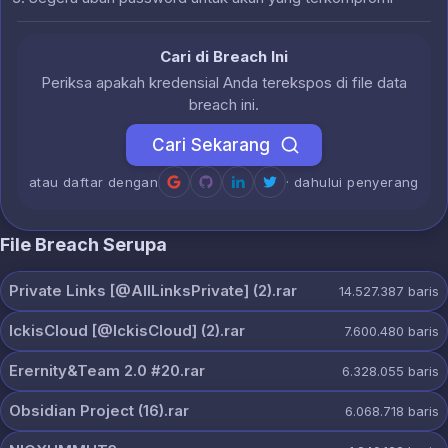
Cari di Breach Ini
Periksa apakah kredensial Anda terekspos di file data
breach ini.
Cari Sekarang
atau daftar dengan
· dahului penyerang
File Breach Serupa
Private Links [@AllLinksPrivate] (2).rar
14.527.387
baris
IckisCloud [@IckisCloud] (2).rar
7.600.480
baris
Erernity&Team 2.0 #20.rar
6.328.055
baris
Obsidian Project (16).rar
6.068.718
baris