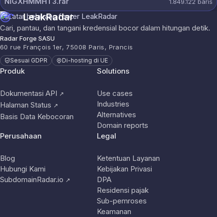
NIGXHMMHT3.rar
1.849.122
baris
LeakRadar
Cari, pantau, dan tangani kredensial bocor dalam hitungan detik.
Radar Forge SASU
60 rue François 1er, 75008 Paris, Prancis
Sesuai GDPR
Di-hosting di UE
Produk
Solutions
Dokumentasi API
Use cases
↗
Industries
Halaman Status
↗
Alternatives
Basis Data Kebocoran
Domain reports
Perusahaan
Legal
Blog
Ketentuan Layanan
Hubungi Kami
Kebijakan Privasi
SubdomainRadar.io
DPA
↗
Residensi pajak
Sub-pemroses
Keamanan