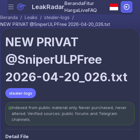
Beranda
Fitur
LeakRadar
Menu
Skip to content
Harga
Live
FAQ
Beranda
/
Leaks
/
stealer-logs
/
NEW PRIVAT @SniperULPFree 2026-04-20_026.txt
NEW PRIVAT
@SniperULPFree
2026-04-20_026.txt
stealer-logs
Indexed from public material only. Never purchased, never
altered. Verified sources: public forums and Telegram
channels.
Detail File