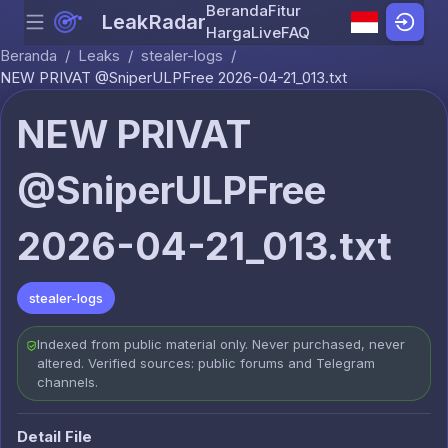
Beranda
Fitur
LeakRadar
Menu
Skip to content
Harga
Live
FAQ
Beranda
/
Leaks
/
stealer-logs
/
NEW PRIVAT @SniperULPFree 2026-04-21_013.txt
NEW PRIVAT
@SniperULPFree
2026-04-21_013.txt
stealer-logs
Indexed from public material only. Never purchased, never
altered. Verified sources: public forums and Telegram
channels.
Detail File