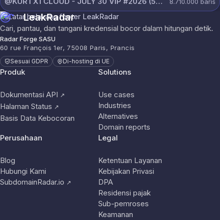
@KURTXTCLOUD - JULY 30 VIP #2026 (59).txt
8.710.000
baris
LeakRadar
Cari, pantau, dan tangani kredensial bocor dalam hitungan detik.
Radar Forge SASU
60 rue François 1er, 75008 Paris, Prancis
Sesuai GDPR
Di-hosting di UE
Produk
Solutions
Dokumentasi API
Use cases
↗
Industries
Halaman Status
↗
Alternatives
Basis Data Kebocoran
Domain reports
Perusahaan
Legal
Blog
Ketentuan Layanan
Hubungi Kami
Kebijakan Privasi
SubdomainRadar.io
DPA
↗
Residensi pajak
Sub-pemroses
Keamanan