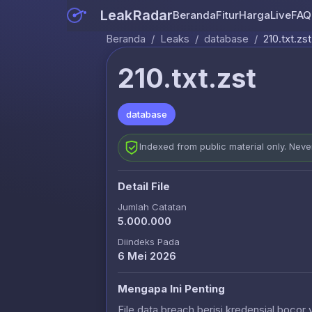
LeakRadar
Beranda
Fitur
Harga
Live
FAQ
Beranda
/
Leaks
/
database
/
210.txt.zst
210.txt.zst
database
Indexed from public material only. Nev
Detail File
Jumlah Catatan
5.000.000
Diindeks Pada
6 Mei 2026
Mengapa Ini Penting
File data breach berisi kredensial bocor