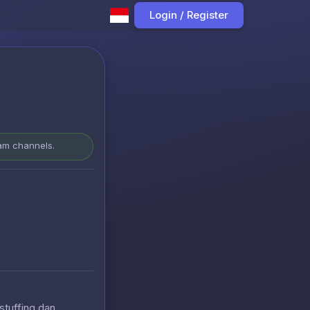
Login / Register
ram channels.
stuffing dan