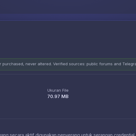
Skip to content
er purchased, never altered. Verified sources: public forums and Teleg
Ukuran File
70.97 MB
 yang secara aktif digunakan penyerang untuk serangan credential 