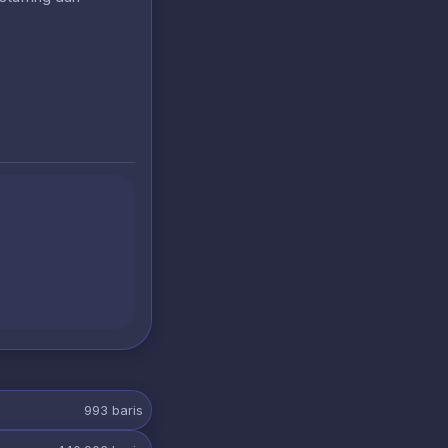
993
baris