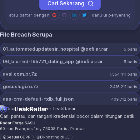
Cari Sekarang
atau daftar dengan
· dahului penyerang
File Breach Serupa
01_automatedupdatesir_hospital @exfilar.rar
5
baris
06_blurred-195721_dating_app @exfilar.rar
5
baris
avsl.com.br.7z
1.554.411
baris
gosuslugi.ru.7z
2.416.211
baris
aas-crm-default-rtdb_full.json
409.712
baris
LeakRadar
Cari, pantau, dan tangani kredensial bocor dalam hitungan detik.
Radar Forge SASU
60 rue François 1er, 75008 Paris, Prancis
Sesuai GDPR
Di-hosting di UE