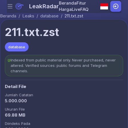
Beranda
Fitur
LeakRadar
Menu
Skip to content
Harga
Live
FAQ
Beranda
/
Leaks
/
database
/
211.txt.zst
211.txt.zst
database
Indexed from public material only. Never purchased, never
altered. Verified sources: public forums and Telegram
channels.
Detail File
Jumlah Catatan
5.000.000
Ukuran File
69.88 MB
Diindeks Pada