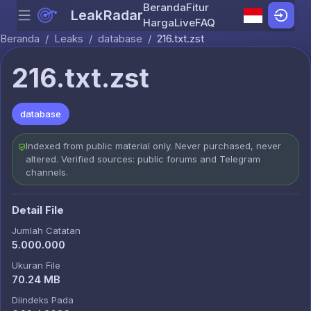
Beranda
Fitur
LeakRadar
Menu
Skip to content
Harga
Live
FAQ
Beranda
/
Leaks
/
database
/
216.txt.zst
216.txt.zst
database
Indexed from public material only. Never purchased, never
altered. Verified sources: public forums and Telegram
channels.
Detail File
Jumlah Catatan
5.000.000
Ukuran File
70.24 MB
Diindeks Pada