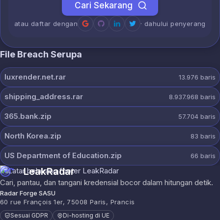
Cari Sekarang
atau daftar dengan
· dahului penyerang
File Breach Serupa
luxrender.net.rar
13.976
baris
shipping_address.rar
8.937.968
baris
365.bank.zip
57.704
baris
North Korea.zip
83
baris
US Department of Education.zip
66
baris
LeakRadar
Cari, pantau, dan tangani kredensial bocor dalam hitungan detik.
Radar Forge SASU
60 rue François 1er, 75008 Paris, Prancis
Sesuai GDPR
Di-hosting di UE