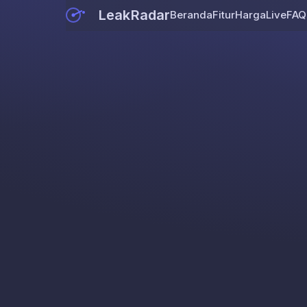
LeakRadar
Beranda
Fitur
Harga
Live
FAQ