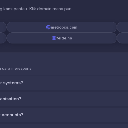
ng kami pantau. Klik domain mana pun
metropcs.com
feide.no
an cara merespons
ur systems?
ganisation?
 accounts?