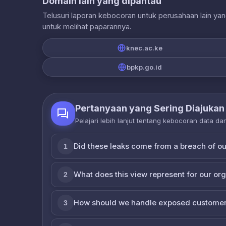
Domain lain yang dipantau
Telusuri laporan kebocoran untuk perusahaan lain ya
untuk melihat paparannya.
knec.ac.ke
bpkp.go.id
Pertanyaan yang Sering Diajukan
Pelajari lebih lanjut tentang kebocoran data d
Did these leaks come from a breach of o
1
What does this view represent for our or
2
How should we handle exposed customer
3