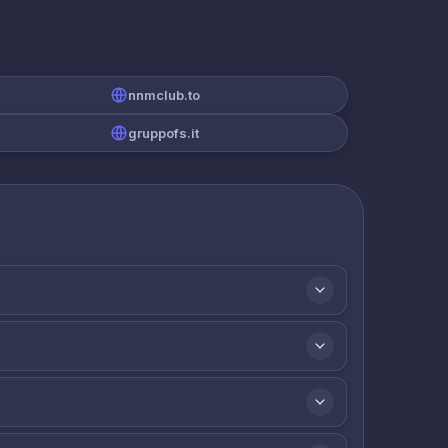
nnmclub.to
gruppofs.it