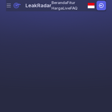
Beranda
Fitur
LeakRadar
Menu
Skip to content
Harga
Live
FAQ