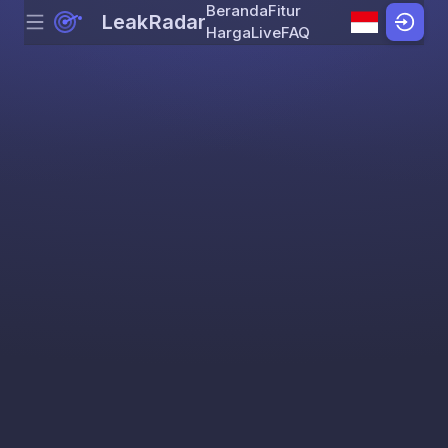
Beranda
Fitur
LeakRadar
Menu
Skip to content
Harga
Live
FAQ