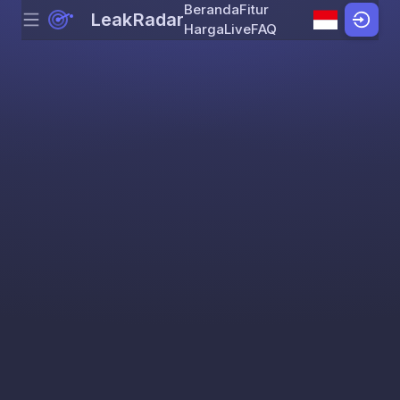
Beranda
Fitur
LeakRadar
Menu
Skip to content
Harga
Live
FAQ