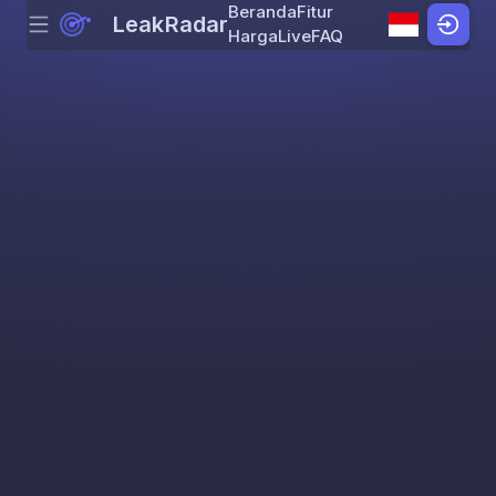
Beranda
Fitur
LeakRadar
Menu
Skip to content
Harga
Live
FAQ