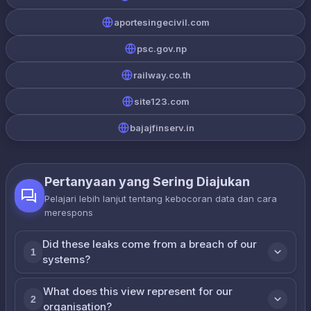
aportesingecivil.com
psc.gov.np
railway.co.th
site123.com
bajajfinserv.in
Pertanyaan yang Sering Diajukan
Pelajari lebih lanjut tentang kebocoran data dan cara
merespons
Did these leaks come from a breach of our
1
systems?
What does this view represent for our
2
organisation?