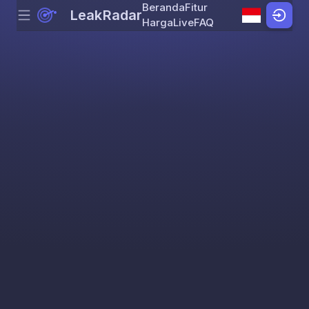
Beranda
Fitur
LeakRadar
Menu
Skip to content
Harga
Live
FAQ