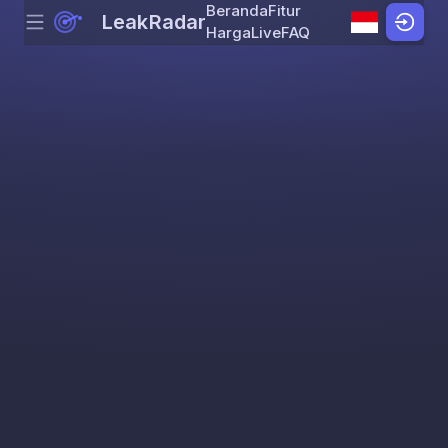
Beranda
Fitur
LeakRadar
Menu
Skip to content
Harga
Live
FAQ