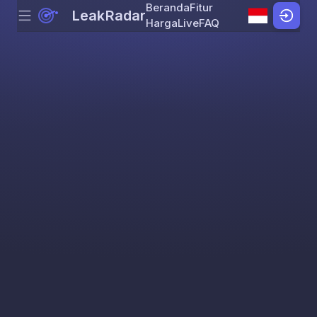
Beranda
Fitur
LeakRadar
Menu
Skip to content
Harga
Live
FAQ