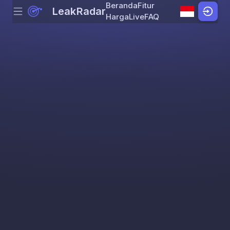
Beranda
Fitur
LeakRadar
Menu
Skip to content
Harga
Live
FAQ