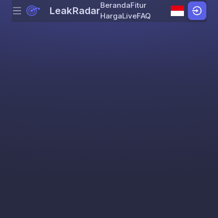
Beranda
Fitur
LeakRadar
Menu
Skip to content
Harga
Live
FAQ