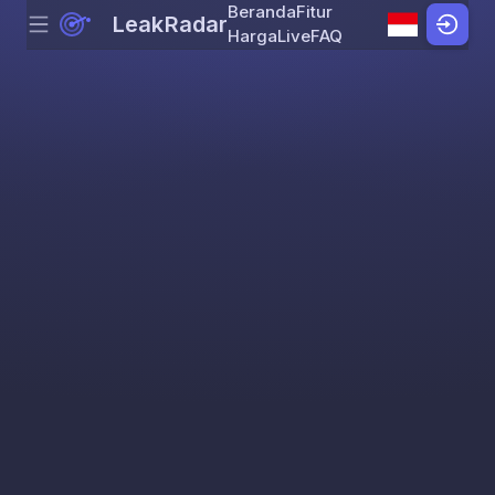
Beranda
Fitur
LeakRadar
Menu
Skip to content
Harga
Live
FAQ