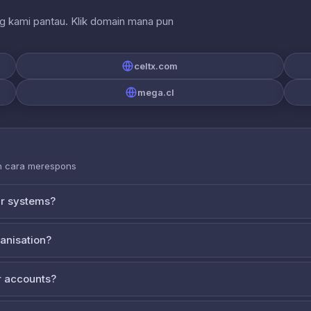
ng kami pantau. Klik domain mana pun
celtx.com
mega.cl
an cara merespons
ur systems?
ganisation?
 accounts?