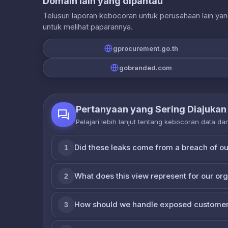
Domain lain yang dipantau
Telusuri laporan kebocoran untuk perusahaan lain ya
untuk melihat paparannya.
gprocurement.go.th
gobranded.com
Pertanyaan yang Sering Diajukan
Pelajari lebih lanjut tentang kebocoran data d
Did these leaks come from a breach of o
1
What does this view represent for our or
2
How should we handle exposed customer
3