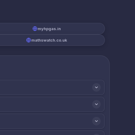
myhpgas.in
mathswatch.co.uk