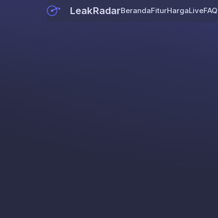
LeakRadar
Beranda
Fitur
Harga
Live
FAQ