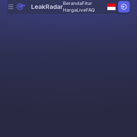
Beranda
Fitur
LeakRadar
Menu
Skip to content
Harga
Live
FAQ