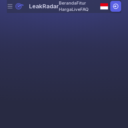
Beranda
Fitur
LeakRadar
Menu
Skip to content
Harga
Live
FAQ