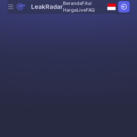
Beranda
Fitur
LeakRadar
Menu
Skip to content
Harga
Live
FAQ