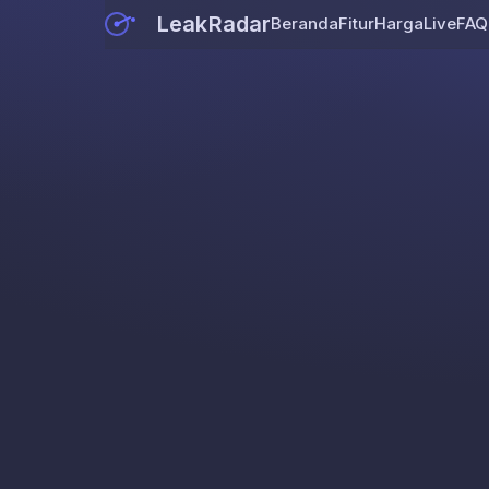
LeakRadar
Beranda
Fitur
Harga
Live
FAQ