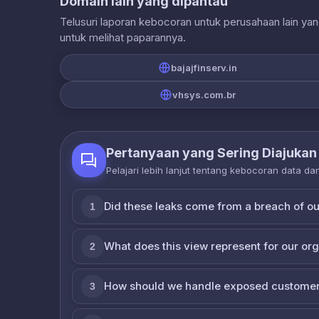
Domain lain yang dipantau
Telusuri laporan kebocoran untuk perusahaan lain ya
untuk melihat paparannya.
bajajfinserv.in
vhsys.com.br
Pertanyaan yang Sering Diajukan
Pelajari lebih lanjut tentang kebocoran data d
Did these leaks come from a breach of o
1
What does this view represent for our or
2
How should we handle exposed customer
3