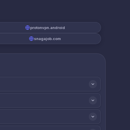
protonvpn.android
snagajob.com