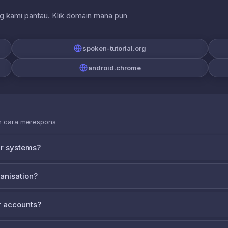
ng kami pantau. Klik domain mana pun
spoken-tutorial.org
android.chrome
an cara merespons
ur systems?
ganisation?
 accounts?